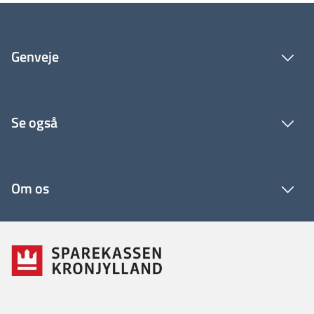
Genveje
Se også
Om os