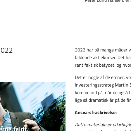
Peter Lund Hansen, er
 2022
2022 har på mange måder vær
faldende aktiekurser. Det 
rent faktisk betydet, og hvor
Det er nogle af de emner, 
investeringsstrateg Martin S
komme ind på, når de også ta
lige så dramatisk år på de f
Ansvarsfraskrivelse:
Dette materiale er udarbejde