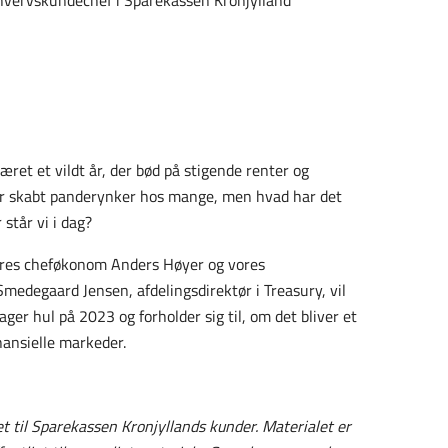
hvervskundechef i Sparekassen Kronjylland
et et vildt år, der bød på stigende renter og
har skabt panderynker hos mange, men hvad har det
 står vi i dag?
vores cheføkonom Anders Høyer og vores
medegaard Jensen, afdelingsdirektør i Treasury, vil
ger hul på 2023 og forholder sig til, om det bliver et
inansielle markeder.
t til Sparekassen Kronjyllands kunder. Materialet er