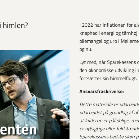
i himlen?
I 2022 har inflationen for a
knaphed i energi og tårnhøj
oliemangel og uro i Mellemø
og nu.
Lyt med, når Sparekassens
den økonomiske udvikling i 
fortsætter sin himmelflugt.
Ansvarsfraskrivelse:
Dette materiale er udarbejde
udarbejdet på grundlag af of
at kilderne er pålidelige, m
er nøjagtige eller fuldstændi
Sparekassens bedste skøn pe