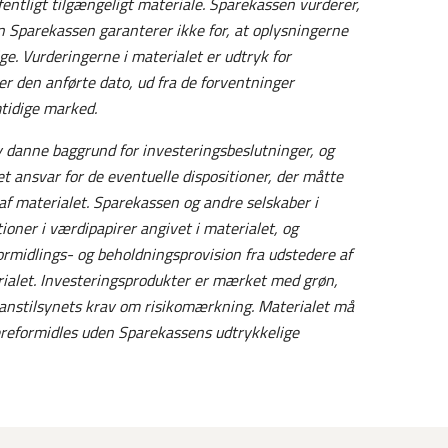
fentligt tilgængeligt materiale. Sparekassen vurderer,
en Sparekassen garanterer ikke for, at oplysningerne
ge. Vurderingerne i materialet er udtryk for
r den anførte dato, ud fra de forventninger
mtidige marked.
lv danne baggrund for investeringsbeslutninger, og
t ansvar for de eventuelle dispositioner, der måtte
af materialet.
Sparekassen og andre selskaber i
oner i værdipapirer angivet i materialet, og
midlings- og beholdningsprovision fra udstedere af
rialet. Investeringsprodukter er mærket med grøn,
Finanstilsynets krav om risikomærkning. Materialet må
dereformidles uden Sparekassens udtrykkelige