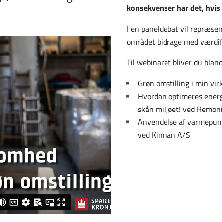
konsekvenser har det, hvis 
I en paneldebat vil repræse
området bidrage med værdifu
Til webinaret bliver du blan
Grøn omstilling i min v
Hvordan optimeres energ
skån miljøet! ved Remon
Anvendelse af varmepump
ved Kinnan A/S