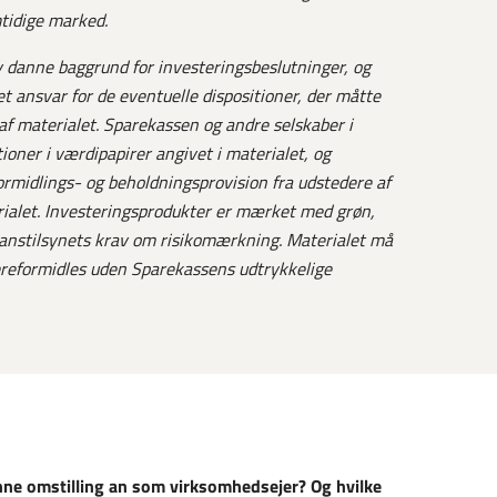
mtidige marked.
lv danne baggrund for investeringsbeslutninger, og
t ansvar for de eventuelle dispositioner, der måtte
af materialet.
Sparekassen og andre selskaber i
oner i værdipapirer angivet i materialet, og
midlings- og beholdningsprovision fra udstedere af
rialet. Investeringsprodukter er mærket med grøn,
Finanstilsynets krav om risikomærkning. Materialet må
dereformidles uden Sparekassens udtrykkelige
ne omstilling an som virksomhedsejer? Og hvilke