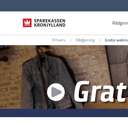
Rådgivn
Erhverv
Rådgivning
Gratis webin