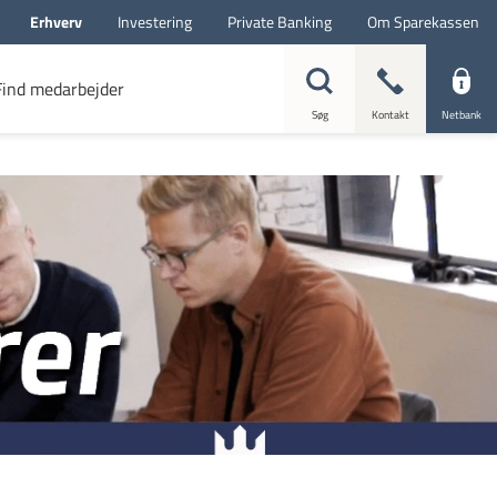
Erhverv
Investering
Private Banking
Om Sparekassen
Find medarbejder
Søg
Kontakt
Netbank