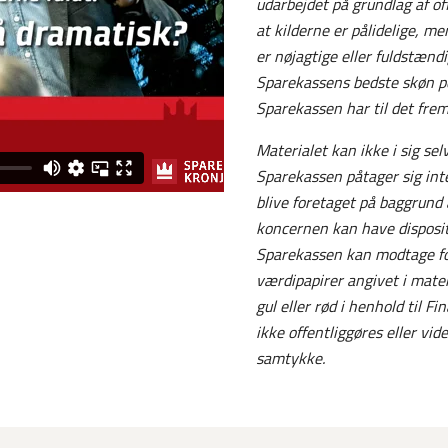
udarbejdet på grundlag af of
at kilderne er pålidelige, m
er nøjagtige eller fuldstændi
Sparekassens bedste skøn pe
Sparekassen har til det fre
Materialet kan ikke i sig se
Sparekassen påtager sig inte
blive foretaget på baggrund 
koncernen kan have dispositi
Sparekassen kan modtage for
værdipapirer angivet i mate
gul eller rød i henhold til 
ikke offentliggøres eller vi
samtykke.