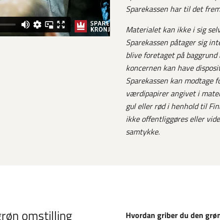
Sparekassen har til det fre
Materialet kan ikke i sig se
Sparekassen påtager sig inte
blive foretaget på baggrund 
koncernen kan have dispositi
Sparekassen kan modtage for
værdipapirer angivet i mate
gul eller rød i henhold til 
ikke offentliggøres eller vi
samtykke.
røn omstilling
Hvordan griber du den grøn