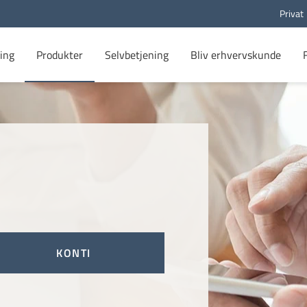
Privat
ing
Produkter
Selvbetjening
Bliv erhvervskunde
KONTI