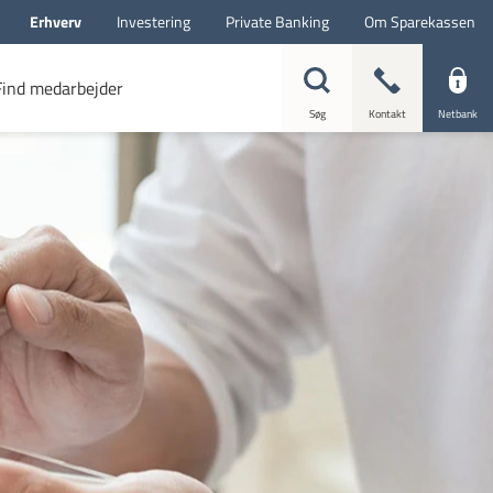
Erhverv
Investering
Private Banking
Om Sparekassen
Find medarbejder
Søg
Kontakt
Netbank