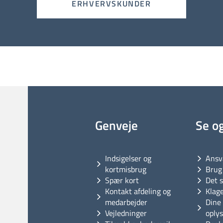
ERHVERVSKUNDER
Genveje
Se o
Indsigelser og
Ansv
kortmisbrug
Brug 
Spær kort
Det s
Kontakt afdeling og
Klag
medarbejder
Dine 
Vejledninger
oply