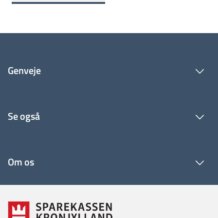
Genveje
Se også
Om os