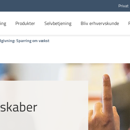
Privat
ing
Produkter
Selvbetjening
Bliv erhvervskunde
ådgivning: Sparring om vækst
 skaber