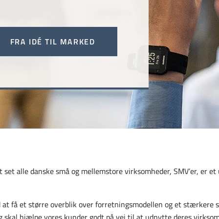
FRA IDÉ TIL MARKED
tort set alle danske små og mellemstore virksomheder, SMV’er, er e
t få et større overblik over forretningsmodellen og et stærkere str
 skal hjælpe vores kunder godt på vej til at udnytte deres virkso