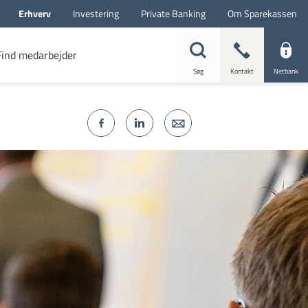
Erhverv
Investering
Private Banking
Om Sparekassen
Find medarbejder
Søg
Kontakt
Netbank