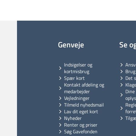
Genveje
Se o
Indsigelser og
Ansv
kortmisbrug
Brug 
Spær kort
Det s
Kontakt afdeling og
Klag
medarbejder
Dine 
Vejledninger
oply
Tilmeld nyhedsmail
Regl
Lav dit eget kort
forre
Nyheder
Tilg
Renter og priser
Søg Gavefonden