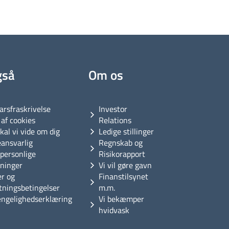
gså
Om os
arsfraskrivelse
Investor
af cookies
Relations
kal vi vide om dig
Ledige stillinger
eansvarlig
Regnskab og
personlige
Risikorapport
sninger
Vi vil gøre gavn
er og
Finanstilsynet
tningsbetingelser
m.m.
ængelighedserklæring
Vi bekæmper
hvidvask