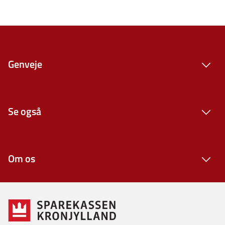
Genveje
Se også
Om os