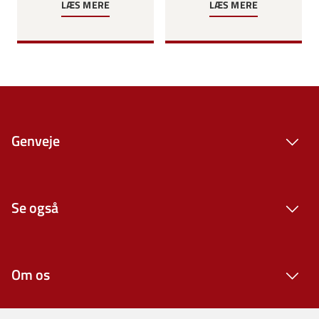
LÆS MERE
LÆS MERE
Genveje
Se også
Om os