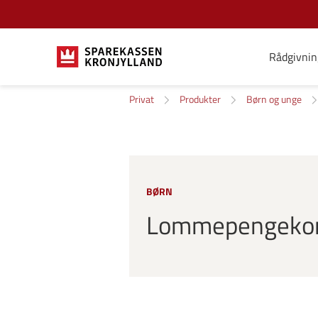
Rådgivnin
Privat
Produkter
Børn og unge
BØRN
Lommepengekont