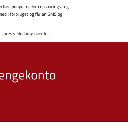
verføre penge mellem opsparings- og
 med i forbruget og får en SMS og
g vores vejledning ovenfor.
engekonto