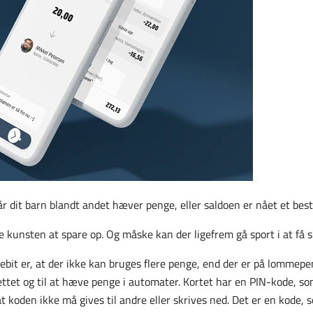
r dit barn blandt andet hæver penge, eller saldoen er nået et bes
ne kunsten at spare op. Og måske kan der ligefrem gå sport i at få s
bit er, at der ikke kan bruges flere penge, end der er på lommep
ettet og til at hæve penge i automater. Kortet har en PIN-kode, som
at koden ikke må gives til andre eller skrives ned. Det er en kode,