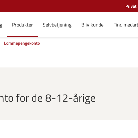
Privat
g
Produkter
Selvbetjening
Bliv kunde
Find medar
Lommepengekonto
o for de 8-12-årige