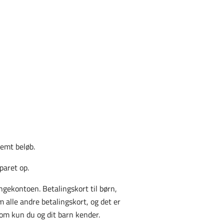
temt beløb.
paret op.
engekontoen. B
etalingskort til børn,
 alle andre betalingskort, og det er
 som kun du og dit barn kender.