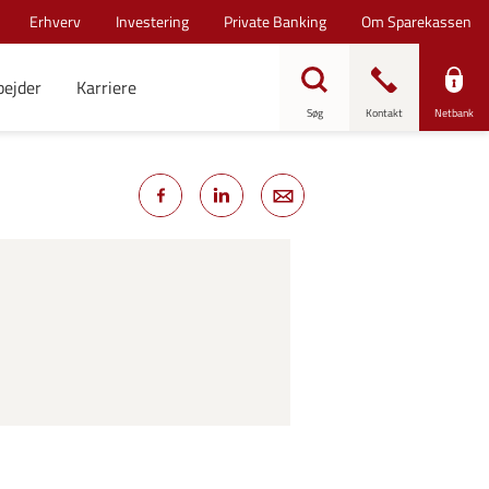
Erhverv
Investering
Private Banking
Om Sparekassen
bejder
Karriere
Søg
Kontakt
Netbank