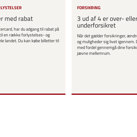
RLYSTELSER
FORSIKRING
er med rabat
3 ud af 4 er over- elle
underforsikret
ercard, har du adgang til rabat på
til en række forlystelses- og
Når det gælder forsikringer, ændr
le landet. Du kan købe billetter til
og muligheder sig livet igennem. 
med fordel gennemgå dine forsik
jævne mellemrum.