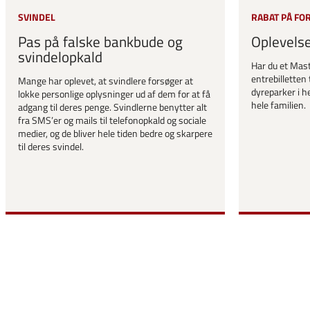
SVINDEL
RABAT PÅ FO
Pas på falske bankbude og
Oplevels
svindelopkald
Har du et Mast
entrebilletten 
Mange har oplevet, at svindlere forsøger at
dyreparker i he
lokke personlige oplysninger ud af dem for at få
hele familien.
adgang til deres penge. Svindlerne benytter alt
fra SMS’er og mails til telefonopkald og sociale
medier, og de bliver hele tiden bedre og skarpere
til deres svindel.