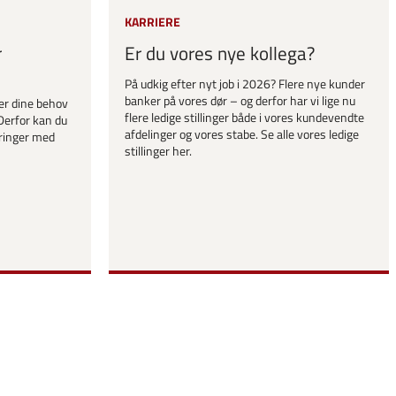
KARRIERE
r
Er du vores nye kollega?
På udkig efter nyt job i 2026? Flere nye kunder
banker på vores dør – og derfor har vi lige nu
er dine behov
flere ledige stillinger både i vores kundevendte
Derfor kan du
afdelinger og vores stabe. Se alle vores ledige
ringer med
stillinger her.