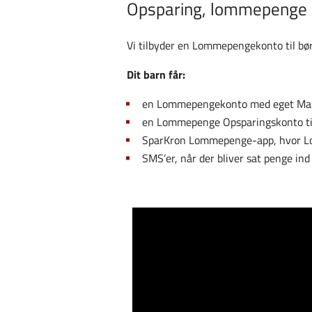
Opsparing, lommepenge 
Vi tilbyder en Lommepengekonto til børn
Dit barn får:
en Lommepengekonto med eget Mas
en Lommepenge Opsparingskonto til
SparKron Lommepenge-app, hvor L
SMS’er, når der bliver sat penge i