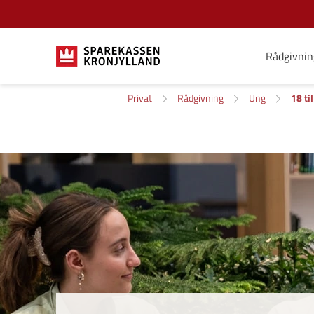
Rådgivnin
Privat
Rådgivning
Ung
18 til