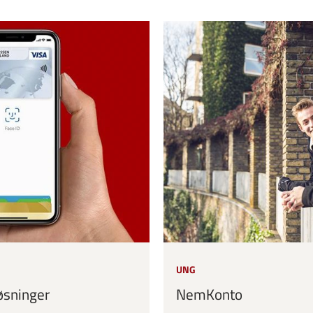
UNG
løsninger
NemKonto