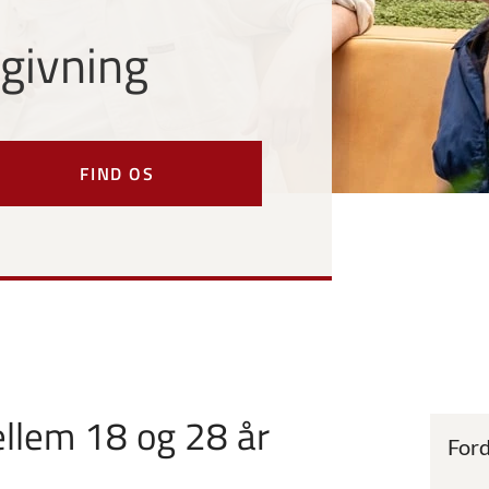
dgivning
FIND OS
ellem 18 og 28 år
Ford