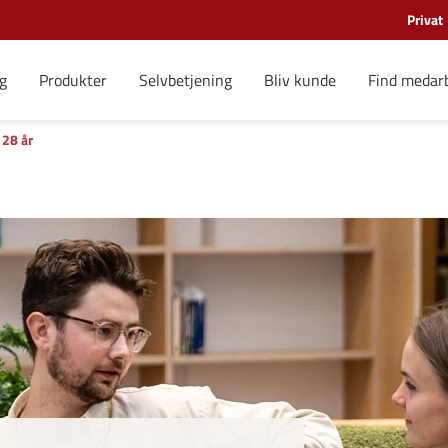
Privat
g
Produkter
Selvbetjening
Bliv kunde
Find medar
 28 år