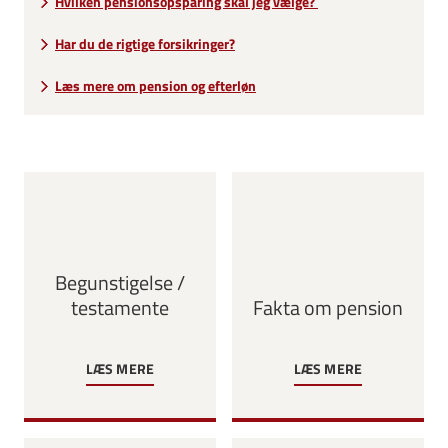
Hvilken pensionsopsparing skal jeg vælge?
Har du de rigtige forsikringer?
Læs mere om pension og efterløn
Begunstigelse /
testamente
Fakta om pension
LÆS MERE
LÆS MERE