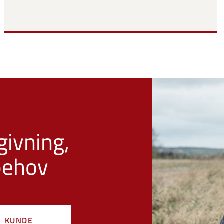
givning,
 behov
V KUNDE