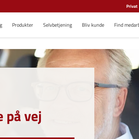
Privat
g
Produkter
Selvbetjening
Bliv kunde
Find medar
e på vej