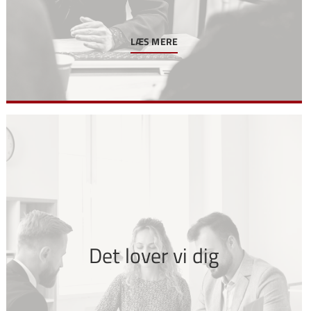
LÆS MERE
Det lover vi dig