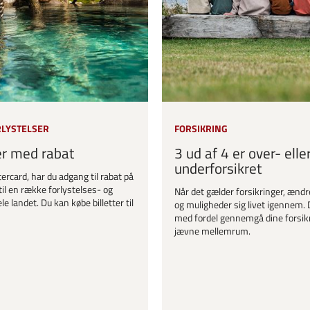
RLYSTELSER
FORSIKRING
er med rabat
3 ud af 4 er over- elle
underforsikret
ercard, har du adgang til rabat på
til en række forlystelses- og
Når det gælder forsikringer, ændr
le landet. Du kan købe billetter til
og muligheder sig livet igennem. 
med fordel gennemgå dine forsik
jævne mellemrum.