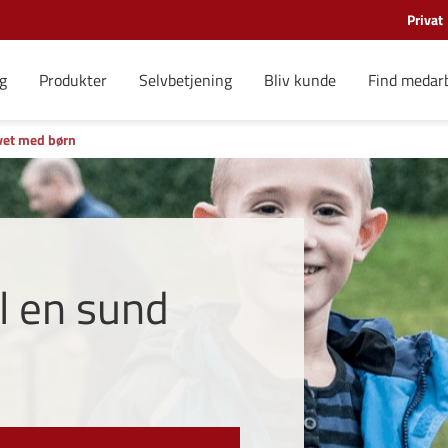
Privat
g
Produkter
Selvbetjening
Bliv kunde
Find medar
vet med børn
il en sund