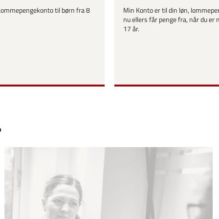
 Lommepengekonto til børn fra 8
Min Konto er til din løn, lommepe
nu ellers får penge fra, når du er
17 år.
?