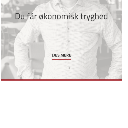
Du får økonomisk tryghed
LÆS MERE