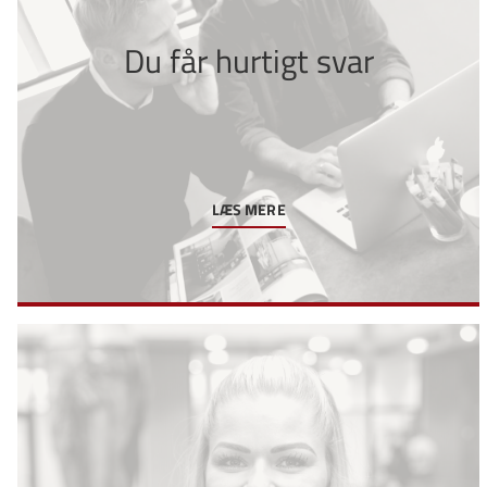
Du får hurtigt svar
LÆS MERE