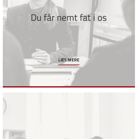
Du får nemt fat i os
LÆS MERE