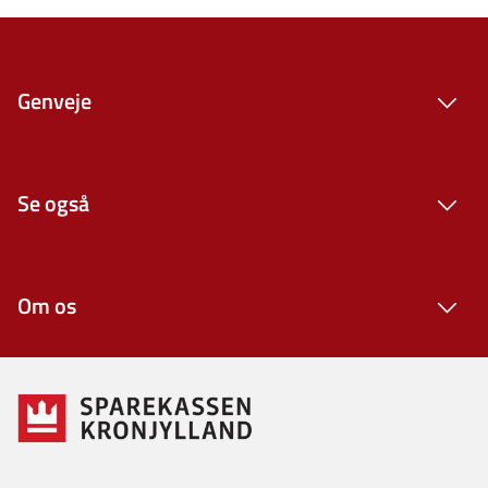
Genveje
Se også
Om os