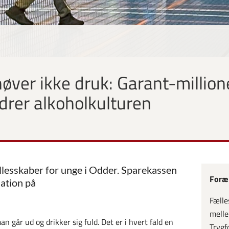
er ikke druk: Garant-millione
drer alkoholkulturen
llesskaber for unge i Odder. Sparekassen
Foræl
ation på
Fælle
melle
n går ud og drikker sig fuld. Det er i hvert fald en
Trygf