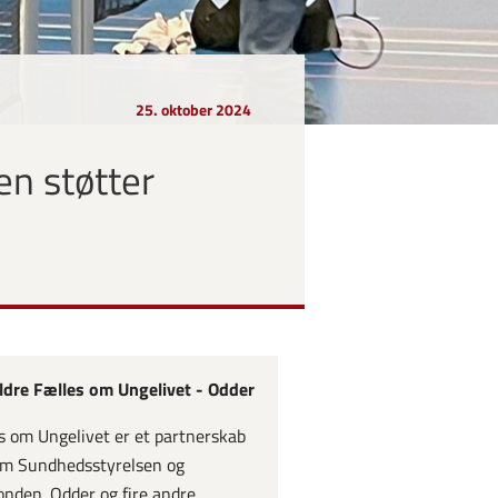
25. oktober 2024
n støtter
dre Fælles om Ungelivet - Odder
s om Ungelivet er et partnerskab
m Sundhedsstyrelsen og
onden. Odder og fire andre