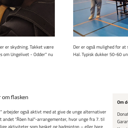
Der er også mulighed for at 
der er skydning. Takket være
Hal. Typisk dukker 50-60 un
es om Ungelivet - Odder" nu
r om flasken
Om d
 arbejder også aktivt med at give de unge alternativer
Donat
dt andet "Åben hal"-arrangementer, hvor unge fra 7. til
Garan
llige aktiviteter som basket og badminton – eller bare