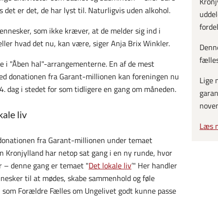
Kronj
et er det, de har lyst til. Naturligvis uden alkohol.
uddel
forde
ennesker, som ikke kræver, at de melder sig ind i
ler hvad det nu, kan være, siger Anja Brix Winkler.
Denne
fælle
e i "Åben hal"-arrangementerne. En af de mest
med donationen fra Garant-millionen kan foreningen nu
Lige 
4. dag i stedet for som tidligere en gang om måneden.
garan
nove
ale liv
Læs m
donationen fra Garant-millionen under temaet
n Kronjylland har netop sat gang i en ny runde, hvor
er – denne gang er temaet "
Det lokale liv
’" Her handler
ennesker til at mødes, skabe sammenhold og føle
ål som Forældre Fælles om Ungelivet godt kunne passe