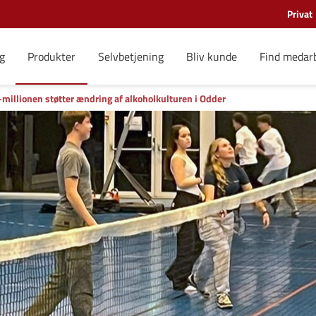
Privat
g
Produkter
Selvbetjening
Bliv kunde
Find medar
illionen støtter ændring af alkoholkulturen i Odder