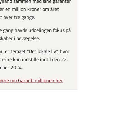
ylland sammen med sine garanter
er en million kroner om året
lt over tre gange.
 gang havde uddelingen fokus på
skaber i bevægelse.
nu er temaet "Det lokale liv", hvor
terne kan indstille indtil den 22.
mber 2024.
ere om Garant-millionen her