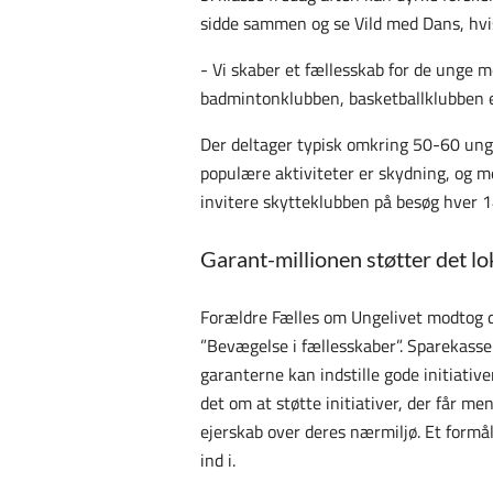
sidde sammen og se Vild med Dans, hvis d
- Vi skaber et fællesskab for de unge m
badmintonklubben, basketballklubben el
Der deltager typisk omkring 50-60 ung
populære aktiviteter er skydning, og 
invitere skytteklubben på besøg hver 1
Garant-millionen støtter det lok
Forældre Fælles om Ungelivet modtog 
”Bevægelse i fællesskaber”. Sparekasse
garanterne kan indstille gode initiativ
det om at støtte initiativer, der får m
ejerskab over deres nærmiljø. Et form
ind i.