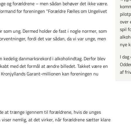
unge og forældrene – men sådan behøver det ikke være.
kommu
r formand for foreningen "Forældre Fælles om Ungelivet
pilot
over 
spil 
gør som ung. Dermed holder de fast i nogle normer, som
alkoh
orventninger, fordi det var sådan, da vi var unge, men
nye k
I dag
en kedelig danmarksrekord i alkoholindtag. Derfor blev
Odder
kabt med det formål at ændre billedet. Takket være en
af fri
n Kronjyllands Garant-millionen kan foreningen nu
nde at trænge igennem til forældrene, hvis de unges
viser nemlig, at det virker, når forældrene sætter klare