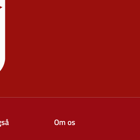
gså
Om os