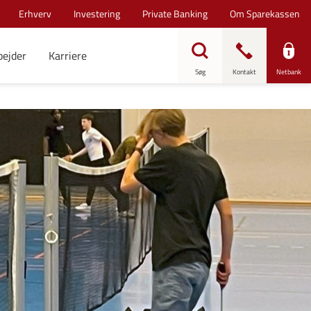
Erhverv
Investering
Private Banking
Om Sparekassen
bejder
Karriere
Søg
Kontakt
Netbank