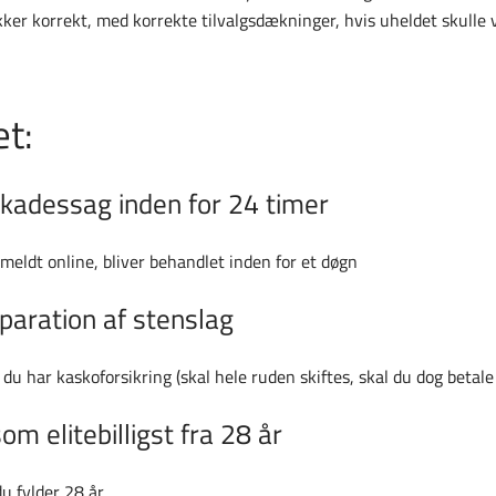
ker korrekt, med korrekte tilvalgsdækninger, hvis uheldet skulle 
et:
skadessag inden for 24 timer
nmeldt online, bliver behandlet inden for et døgn
eparation af stenslag
 du har kaskoforsikring (skal hele ruden skiftes, skal du dog betale 
m elitebilligst fra 28 år
du fylder 28 år