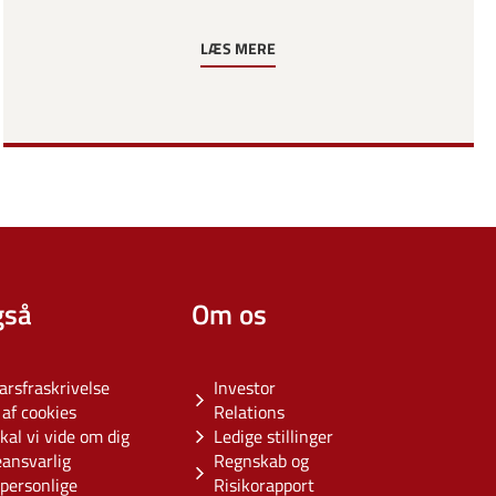
LÆS MERE
gså
Om os
arsfraskrivelse
Investor
af cookies
Relations
kal vi vide om dig
Ledige stillinger
eansvarlig
Regnskab og
personlige
Risikorapport