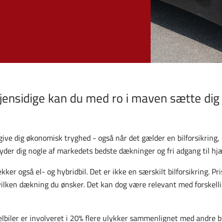
Gjensidige kan du med ro i maven sætte dig b
ive dig økonomisk tryghed - også når det gælder en bilforsikring, du
yder dig nogle af markedets bedste dækninger og fri adgang til h
kker også el- og hybridbil. Det er ikke en særskilt bilforsikring. Pr
 hvilken dækning du ønsker. Det kan dog være relevant med forskelli
elbiler er involveret i 20% flere ulykker sammenlignet med andre bi