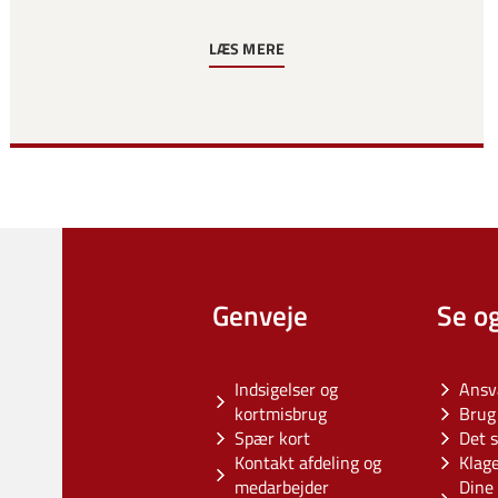
LÆS MERE
Genveje
Se o
Indsigelser og
Ansv
kortmisbrug
Brug 
Spær kort
Det s
Kontakt afdeling og
Klag
medarbejder
Dine 