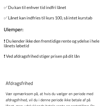
✅
Du kan til enhver tid indfri lånet
✅ Lånet kan indfries til kurs 100, så intet kurstab
Ulemper:
❗ 
Du kender ikke den fremtidige rente og ydelse i hele
lånets løbetid
❗
Ved afdragsfrihed stiger prisen på dit lån
Afdragsfrihed
Vær opmærksom på, at hvis du vælger en periode med
afdragsfrihed, vil du i denne periode ikke betale af på
lånet, men udelukkende betale rente og rentetillæg. De