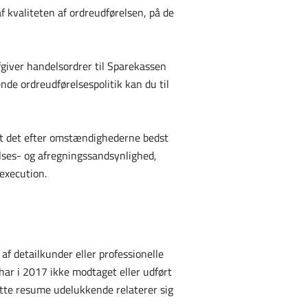
 kvaliteten af ordreudførelsen, på de
afgiver handelsordrer til Sparekassen
nde ordreudførelsespolitik kan du til
øgt det efter omstændighederne bedst
elses- og afregningssandsynlighed,
execution.
f detailkunder eller professionelle
ar i 2017 ikke modtaget eller udført
ette resume udelukkende relaterer sig