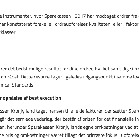
e instrumenter, hvor Sparekassen i 2017 har modtaget ordrer fra 
r konstateret forskelle i ordreudførelses kvaliteten, eller i faktor
klasser.
rer det bedst mulige resultat for dine ordrer, hvilket samtidig si
n området. Dette resume tager ligeledes udgangspunkt i samme lovg
nical Standards).
or opnåelse af best execution
sen Kronjylland taget hensyn til alle de faktorer, der sætter Spare
går det samlede vederlag, der består af prisen for det finansielle i
rdren, herunder Sparekassen Kronjyllands egne omkostninger ved a
 pris og omkostninger været tillagt det primære fokus i udførelse