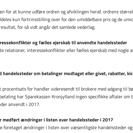
n for at kunne udføre ordren og afviklingen heraf, ordrens større
ldeles kun fortrinsstilling over for den umiddelbare pris og de um
resultat, for så vidt angår det samlede vederlag.
teressekonflikter og fælles ejerskab til anvendte handelssteder
e relationer, interessekonflikter eller fælles ejerskab med nogle 
ed handelssteder om betalinger modtaget eller givet, rabatter, k
 procentsats for handler videresendt til brokere med adgang til b
taling har Sparekassen Kronjylland ingen specifikke aftaler om bet
der anvendt i 2017.
ar medført ændringer i listen over handelssteder i 2017
e foretaget ændringer i listen over væsentligste handelssteder o