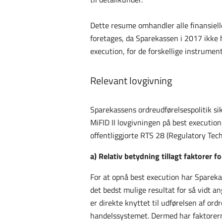
Dette resume omhandler alle finansiell
foretages, da Sparekassen i 2017 ikke ha
execution, for de forskellige instrument
Relevant lovgivning
Sparekassens ordreudførelsespolitik sik
MiFID II lovgivningen på best executio
offentliggjorte RTS 28 (Regulatory Tech
a) Relativ betydning tillagt faktorer f
For at opnå best execution har Sparekas
det bedst mulige resultat for så vidt an
er direkte knyttet til udførelsen af o
handelssystemet. Dermed har faktorerne