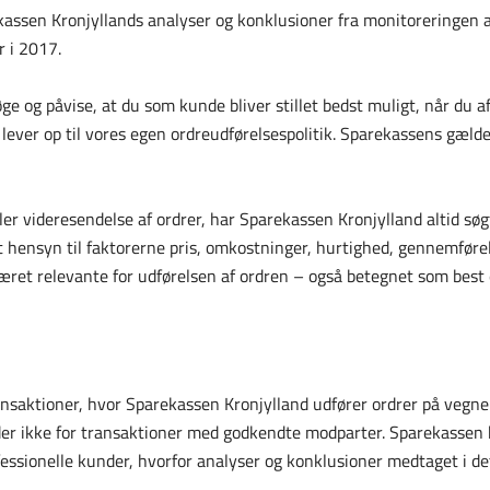
ssen Kronjyllands analyser og konklusioner fra monitoreringen af
 i 2017.
øge og påvise, at du som kunde bliver stillet bedst muligt, når du 
ever op til vores egen ordreudførelsespolitik. Sparekassens gælde
ller videresendelse af ordrer, har Sparekassen Kronjylland altid s
get hensyn til faktorerne pris, omkostninger, hurtighed, gennemfør
været relevante for udførelsen af ordren – også betegnet som best 
nsaktioner, hvor Sparekassen Kronjylland udfører ordrer på vegne a
er ikke for transaktioner med godkendte modparter. Sparekassen h
ofessionelle kunder, hvorfor analyser og konklusioner medtaget i d