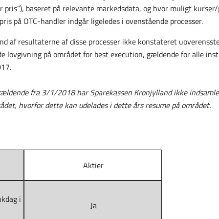
fair pris”), baseret på relevante markedsdata, og hvor muligt kurser
pris på OTC-handler indgår ligeledes i ovenstående processer.
nd af resultaterne af disse processer ikke konstateret uoverens
de lovgivning på området for best execution, gældende for alle i
017.
 gældende fra 3/1/2018 har Sparekassen Kronjylland ikke indsamle
det, hvorfor dette kan udelades i dette års resume på området.
Aktier
nkdag i
Ja