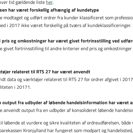
hver tid gældende liste
her
.
lsen har været forskellig afhængig af kundetype
e modtaget og udført ordrer fra kunder klassificeret som professi
d i 2017 ikke været forskellig på tværs af kundeklassificeringer.
d pris og omkostninger har været givet fortrinsstilling ved udfør
givet fortrinsstilling til andre kriterier end pris og omkostninger 
tøjer relateret til RTS 27 har været anvendt
dt data og værktøjer relateret til RTS 27 for ordrer afgivet i 201
liteten i 20171.
an output fra udbyder af løbende handelsinformation har været 
e anvendt output fra en udbyder af konsolideret løbende handelsi
il løbende at vurdere og sikre kvaliteten af ordreudførelsen, båd
Sparekassen Kronjylland har fungeret som modpart og handelssted,