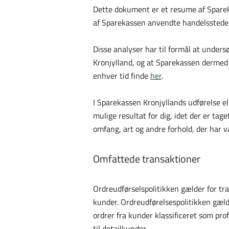
Dette dokument er et resume af Spareka
af Sparekassen anvendte handelssteder
Disse analyser har til formål at unders
Kronjylland, og at Sparekassen dermed l
enhver tid finde
her
.
I Sparekassen Kronjyllands udførelse e
mulige resultat for dig, idet der er ta
omfang, art og andre forhold, der har 
Omfattede transaktioner
Ordreudførselspolitikken gælder for tra
kunder. Ordreudførelsespolitikken gæld
ordrer fra kunder klassificeret som pr
til detailkunder.