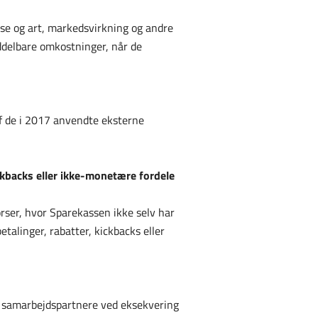
lse og art, markedsvirkning og andre
iddelbare omkostninger, når de
af de i 2017 anvendte eksterne
ickbacks eller ikke-monetære fordele
ørser, hvor Sparekassen ikke selv har
alinger, rabatter, kickbacks eller
g samarbejdspartnere ved eksekvering