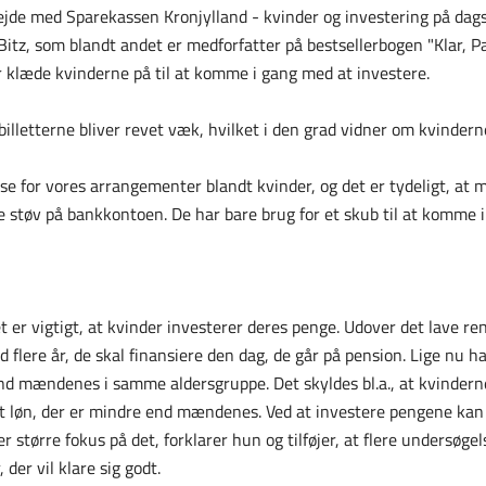
jde med Sparekassen Kronjylland - kvinder og investering på dagso
Bitz, som blandt andet er medforfatter på bestsellerbogen "Klar, P
klæde kvinderne på til at komme i gang med at investere.
 billetterne bliver revet væk, hvilket i den grad vidner om kvindern
sse for vores arrangementer blandt kvinder, og det er tydeligt, at
støv på bankkontoen. De har bare brug for et skub til at komme i
 er vigtigt, at kvinder investerer deres penge. Udover det lave rent
flere år, de skal finansiere den dag, de går på pension. Lige nu h
d mændenes i samme aldersgruppe. Det skyldes bl.a., at kvinderne
t løn, der er mindre end mændenes. Ved at investere pengene kan 
r større fokus på det, forklarer hun og tilføjer, at flere undersøgels
 der vil klare sig godt.