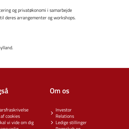
estering og privatøkonomi i samarbejde
 til deres arrangementer og workshops.
ylland.
gså
Om os
arsfraskrivelse
Investor
af cookies
Relations
kal vi vide om dig
Ledige stillinger
eansvarlig
Regnskab og