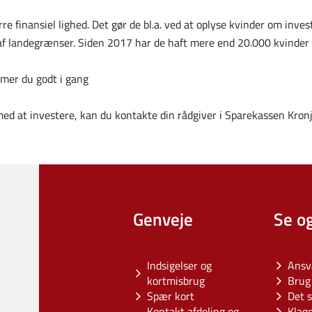
rre finansiel lighed. Det gør de bl.a. ved at oplyse kvinder om inv
 af landegrænser. Siden 2017 har de haft mere end 20.000 kvinder
mmer du godt i gang
ed at investere, kan du kontakte din rådgiver i Sparekassen Kronj
Genveje
Se o
Indsigelser og
Ansv
kortmisbrug
Brug 
Spær kort
Det s
Kontakt afdeling og
Klag