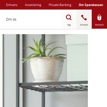
Erhverv
Investering
Private Banking
Om Sparekassen
Om os
Søg
Kontakt
Netbank