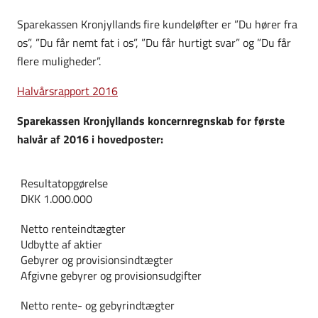
Sparekassen Kronjyllands fire kundeløfter er ”Du hører fra
os”, ”Du får nemt fat i os”, ”Du får hurtigt svar” og ”Du får
flere muligheder”.
Halvårsrapport 2016
Sparekassen Kronjyllands koncernregnskab for første
halvår af 2016 i hovedposter:
Resultatopgørelse
DKK 1.000.000
Netto renteindtægter
Udbytte af aktier
Gebyrer og provisionsindtægter
Afgivne gebyrer og provisionsudgifter
Netto rente- og gebyrindtægter