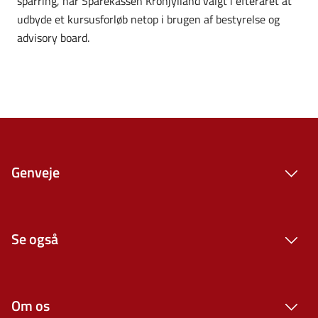
sparring, har Sparekassen Kronjylland valgt i efteråret at
udbyde et kursusforløb netop i brugen af bestyrelse og
advisory board.
Genveje
Se også
Om os