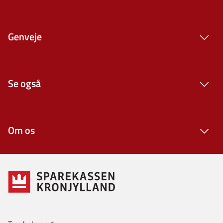
Genveje
Se også
Om os