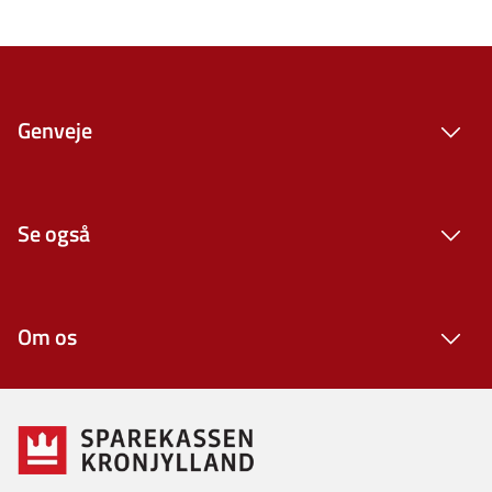
Genveje
Se også
Om os