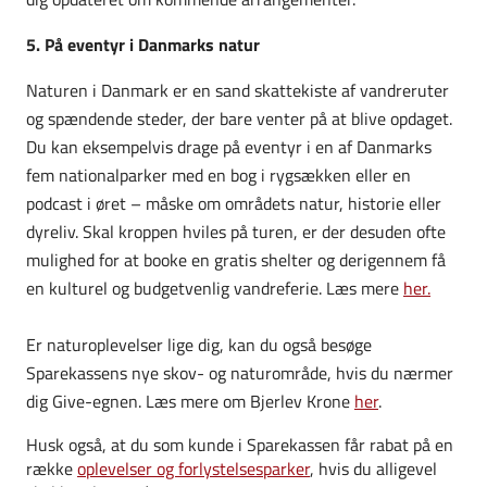
5. På eventyr i Danmarks natur
Naturen i Danmark er en sand skattekiste af vandreruter
og spændende steder, der bare venter på at blive opdaget.
Du kan eksempelvis drage på eventyr i en af Danmarks
fem nationalparker med en bog i rygsækken eller en
podcast i øret – måske om områdets natur, historie eller
dyreliv. Skal kroppen hviles på turen, er der desuden ofte
mulighed for at booke en gratis shelter og derigennem få
en kulturel og budgetvenlig vandreferie.
Læs mere
her.
Er naturoplevelser lige dig, kan du også besøge
Sparekassens nye skov- og naturområde, hvis du nærmer
dig Give-egnen. Læs mere om Bjerlev Krone
her
.
Husk også, at du som kunde i Sparekassen får rabat på en
række
oplevelser og forlystelsesparker
, hvis du alligevel