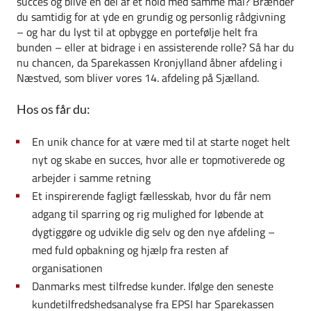
succes og blive en del af et hold med samme mål? Brænder
du samtidig for at yde en grundig og personlig rådgivning
– og har du lyst til at opbygge en portefølje helt fra
bunden – eller at bidrage i en assisterende rolle? Så har du
nu chancen, da Sparekassen Kronjylland åbner afdeling i
Næstved, som bliver vores 14. afdeling på Sjælland.
Hos os får du:
En unik chance for at være med til at starte noget helt
nyt og skabe en succes, hvor alle er topmotiverede og
arbejder i samme retning
Et inspirerende fagligt fællesskab, hvor du får nem
adgang til sparring og rig mulighed for løbende at
dygtiggøre og udvikle dig selv og den nye afdeling –
med fuld opbakning og hjælp fra resten af
organisationen
Danmarks mest tilfredse kunder. Ifølge den seneste
kundetilfredshedsanalyse fra EPSI har Sparekassen