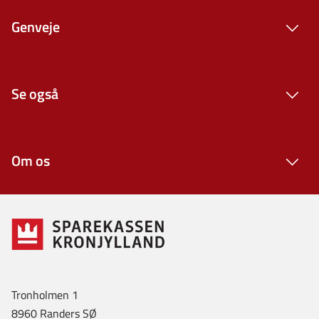
Genveje
Se også
Om os
Tronholmen 1
8960 Randers SØ