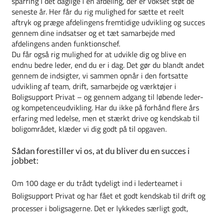
sparring i det daglige i en afdeling, der er vokset støt de
seneste år. Her får du rig mulighed for sætte et reelt
aftryk og præge afdelingens fremtidige udvikling og succes
gennem dine indsatser og et tæt samarbejde med
afdelingens anden funktionschef.
Du får også rig mulighed for at udvikle dig og blive en
endnu bedre leder, end du er i dag. Det gør du blandt andet
gennem de indsigter, vi sammen opnår i den fortsatte
udvikling af team, drift, samarbejde og værktøjer i
Boligsupport Privat – og gennem adgang til løbende leder-
og kompetenceudvikling. Har du ikke på forhånd flere års
erfaring med ledelse, men et stærkt drive og kendskab til
boligområdet, klæder vi dig godt på til opgaven.
Sådan forestiller vi os, at du bliver du en succes i
jobbet:
Om 100 dage er du trådt tydeligt ind i lederteamet i
Boligsupport Privat og har fået et godt kendskab til drift og
processer i boligsagerne. Det er lykkedes særligt godt,