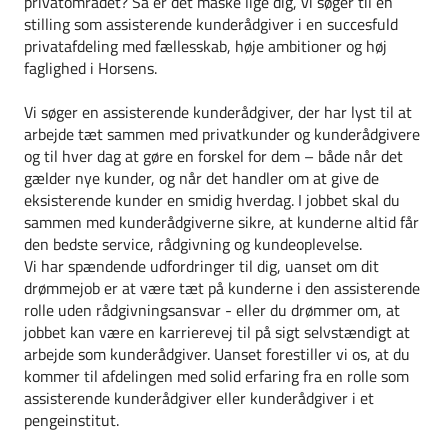
privatområdet? Så er det måske lige dig, vi søger til en
stilling som assisterende kunderådgiver i en succesfuld
privatafdeling med fællesskab, høje ambitioner og høj
faglighed i Horsens.
Vi søger en assisterende kunderådgiver, der har lyst til at
arbejde tæt sammen med privatkunder og kunderådgivere
og til hver dag at gøre en forskel for dem – både når det
gælder nye kunder, og når det handler om at give de
eksisterende kunder en smidig hverdag. I jobbet skal du
sammen med kunderådgiverne sikre, at kunderne altid får
den bedste service, rådgivning og kundeoplevelse.
Vi har spændende udfordringer til dig, uanset om dit
drømmejob er at være tæt på kunderne i den assisterende
rolle uden rådgivningsansvar - eller du drømmer om, at
jobbet kan være en karrierevej til på sigt selvstændigt at
arbejde som kunderådgiver. Uanset forestiller vi os, at du
kommer til afdelingen med solid erfaring fra en rolle som
assisterende kunderådgiver eller kunderådgiver i et
pengeinstitut.