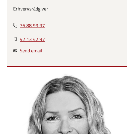
Erhvervsrådgiver
76 88 99 97
42 13 42 97
Send email