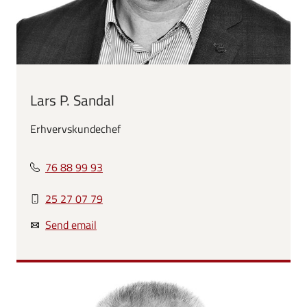
Lars P. Sandal
Erhvervskundechef
76 88 99 93
25 27 07 79
Send email