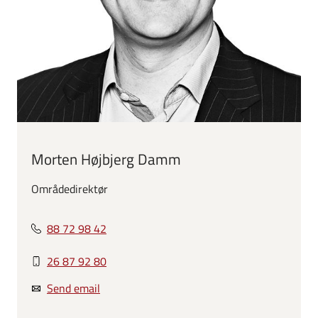
Morten Højbjerg Damm
Områdedirektør
88 72 98 42
26 87 92 80
Send email