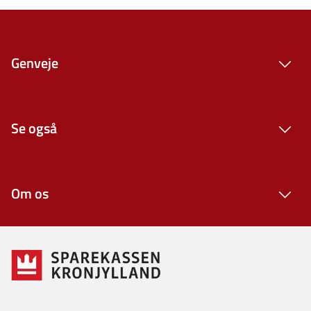
Genveje
Se også
Om os