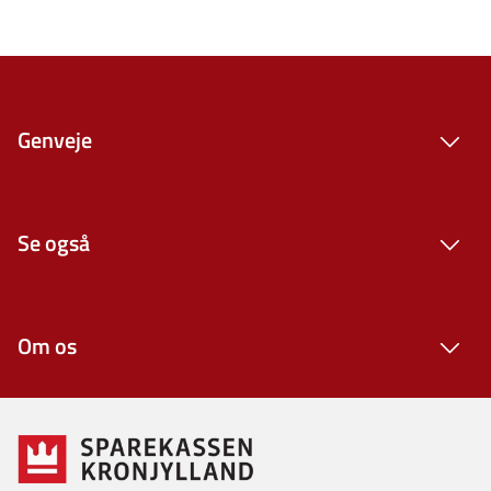
Genveje
Se også
Om os