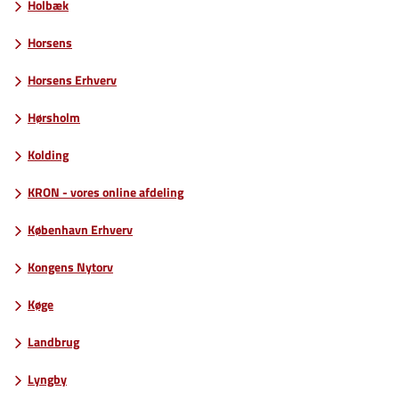
Holbæk
Horsens
Horsens Erhverv
Hørsholm
Kolding
KRON - vores online afdeling
København Erhverv
Kongens Nytorv
Køge
Landbrug
Lyngby