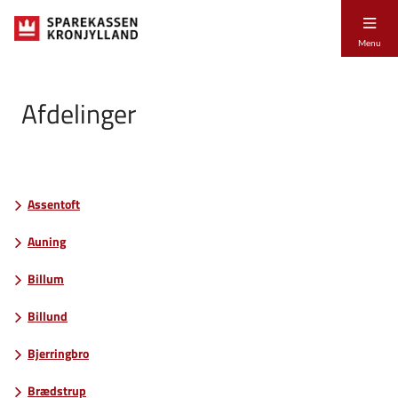
Menu
Afdelinger
Assentoft
Auning
Billum
Billund
Bjerringbro
Brædstrup