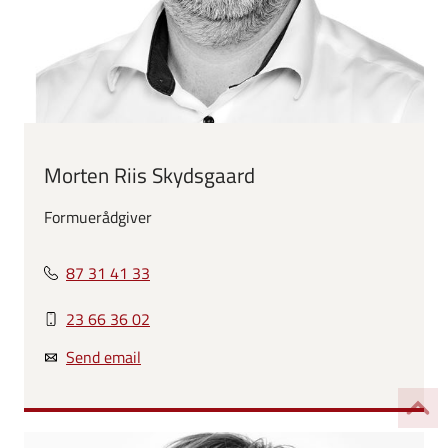
Morten Riis Skydsgaard
Formuerådgiver
87 31 41 33
23 66 36 02
Send email