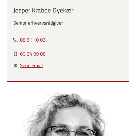
Jesper Krabbe Dyekær
Senior erhvervsrådgiver
88 51 10 03
60 24 99 88
Send email