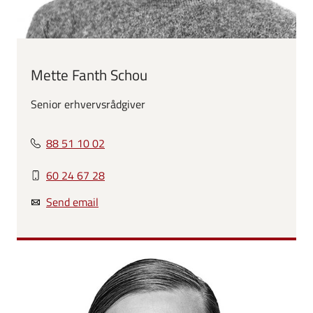
Mette Fanth Schou
Senior erhvervsrådgiver
88 51 10 02
60 24 67 28
Send email