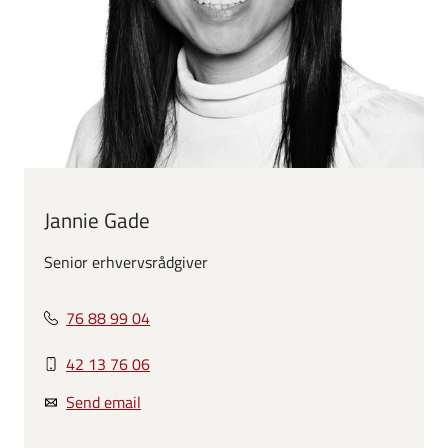
Jannie Gade
Senior erhvervsrådgiver
76 88 99 04
42 13 76 06
Send email