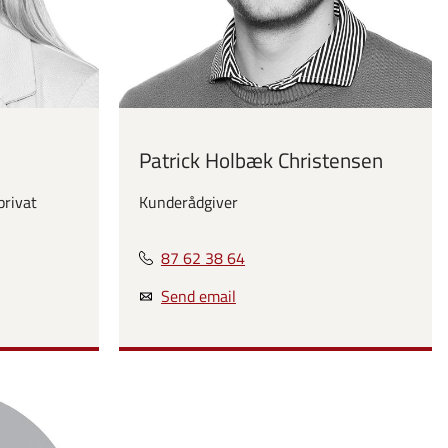
Patrick Holbæk Christensen
privat
Kunderådgiver
87 62 38 64
Send email