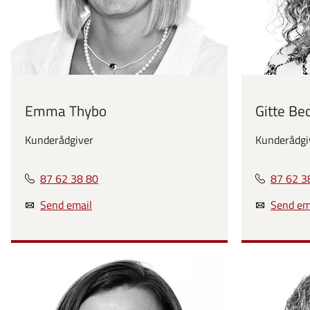
Emma Thybo
Gitte Be
Kunderådgiver
Kunderådgiv
87 62 38 80
87 62 3
Send email
Send em