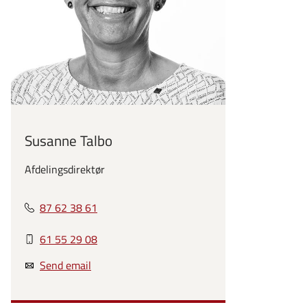
Susanne Talbo
Afdelingsdirektør
87 62 38 61
61 55 29 08
Send email