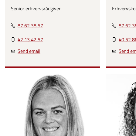
Senior erhvervsrådgiver
Erhvervsko
87 62 38 57
87 62 3
42 13 42 57
40 52 8
Send email
Send em