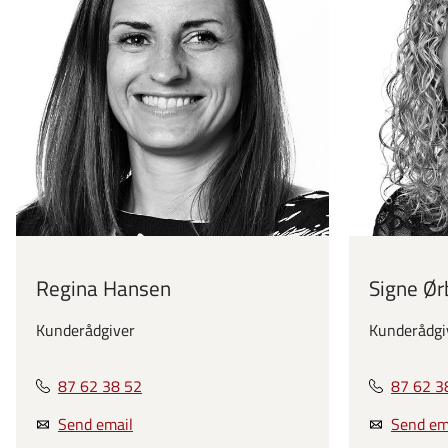
Regina Hansen
Signe Ø
Kunderådgiver
Kunderådgi
87 62 38 52
87 62 3
Send email
Send em