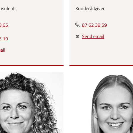
nsulent
Kunderådgiver
8 65
87 62 38 59
Send email
6 19
ail