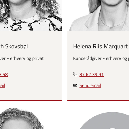
ch Skovsbøl
Helena Riis Marquart
er - erhverv og privat
Kunderådgiver - erhverv og 
8 58
87 62 39 91
ail
Send email