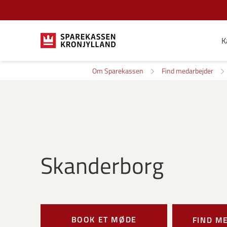
K
Om Sparekassen
Find medarbejder
Skanderborg
BOOK ET MØDE
FIND M