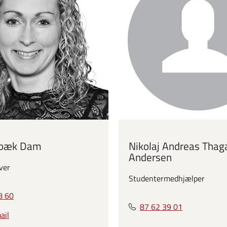
rbæk Dam
Nikolaj Andreas Thag
Andersen
ver
Studentermedhjælper
8 60
87 62 39 01
ail